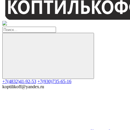
+7(4832)41-92-53
+7(930)735-65-16
koptilikoff@yandex.ru