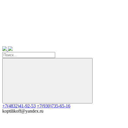
+7(4832)41-92-53
+7(930)735-65-16
koptilikoff@yandex.ru